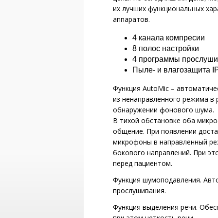
их лучших функциональных хар
аппаратов.
4 канала компресии
8 полос настройки
4 программы прослуш
Пыле- и влагозащита I
Функция AutoMic – автоматич
из ненаправленного режима в 
обнаружении фонового шума.
В тихой обстановке оба микр
общение. При появлении доста
микрофоны в направленный реж
бокового направлений. При эт
перед пациентом.
Функция шумоподавления. Авт
прослушивания.
Функция выделения речи. Обес
при этом четкость речи.