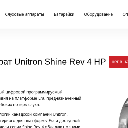
Слуховые аппараты
Батарейки
Оборудование
Оп
ат Unitron Shine Rev 4 HP
нет в н
шный цифровой программируемый
овня на платформе Era, предназначенный
боких потерь слуха.
огий канадской компании Unitron,
ктерного для платформы Era и доступной
дели cерии Shine Rev 4 обладают одними