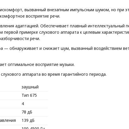
 дискомфорт, вызванный внезапным импульсным шумом, но при э
 комфортное восприятие речи.
авления адаптацией. Обеспечивает плавный интеллектуальный п
ри первой примерке слухового аппарата к целевым характерист
разборчивости речи.
ра — обнаруживает и снижает шум, вызванный воздействием ве
ает оптимальное восприятие музыки.
 слухового аппарата во время гарантийного периода.
заушный
Тип 675
4
78 дБ
давления
139 дБ
100-4500 Гц