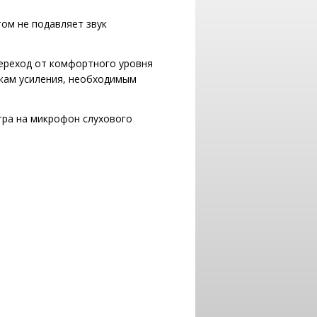
том не подавляет звук
ереход от комфортного уровня
икам усиления, необходимым
тра на микрофон слухового