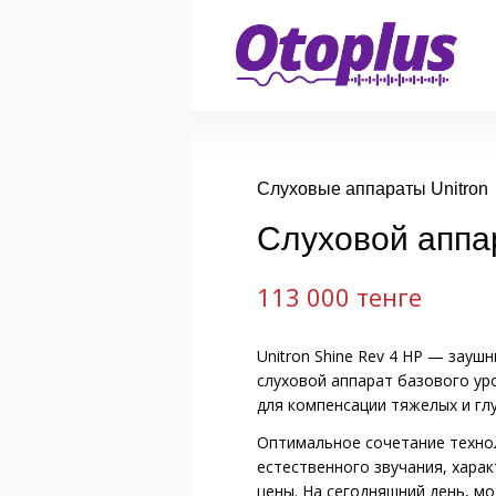
Слуховые аппараты Unitron
Слуховой аппар
113 000 тенге
Unitron Shine Rev 4 HP — зау
слуховой аппарат базового ур
для компенсации тяжелых и глу
Оптимальное сочетание технол
естественного звучания, хара
цены. На сегодняшний день, мо