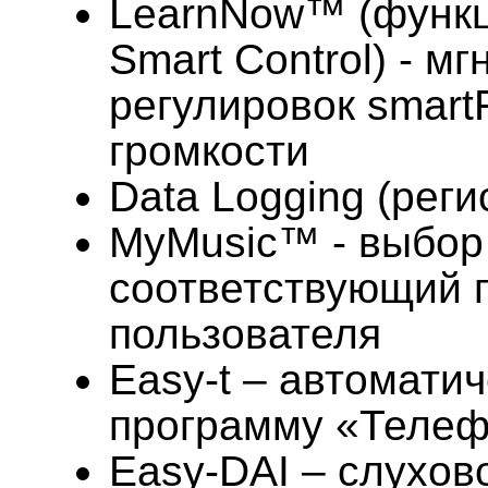
LearnNow™ (функц
Smart Control) - м
регулировок smart
громкости
Data Logging (рег
MyMusic™ - выбор
соответствующий 
пользователя
Easy-t – автомати
программу «Теле
Easy-DAI – слухов