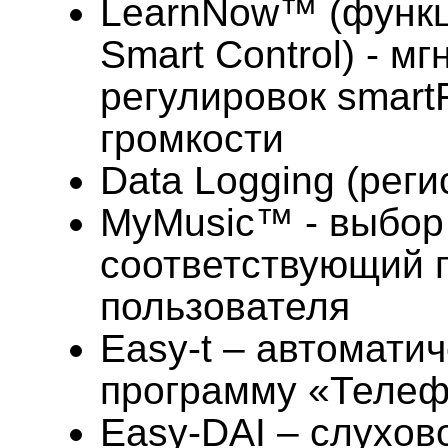
LearnNow™ (функц
Smart Control) - м
регулировок smart
громкости
Data Logging (рег
MyMusic™ - выбор
соответствующий 
пользователя
Easy-t – автомати
программу «Теле
Easy-DAI – слухов